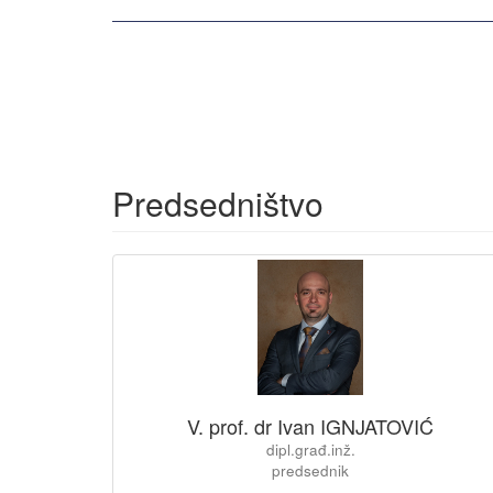
Predsedništvo
V. prof. dr Ivan IGNJATOVIĆ
dipl.građ.inž.
predsednik