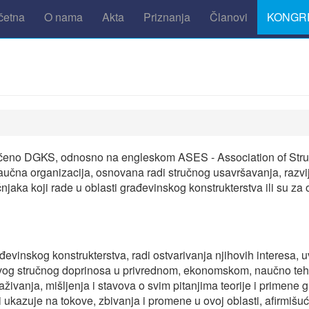
četna
O nama
Akta
Priznanja
Članovi
KONGRE
kraćeno DGKS, odnosno na engleskom ASES - Association of Struc
aučna organizacija, osnovana radi stručnog usavršavanja, razvijan
njaka koji rade u oblasti građevinskog konstrukterstva ili su za
rađevinskog konstrukterstva, radi ostvarivanja njihovih interesa
hovog stručnog doprinosa u privrednom, ekonomskom, naučno te
straživanja, mišljenja i stavova o svim pitanjima teorije i primene
i ukazuje na tokove, zbivanja i promene u ovoj oblasti, afirmišu