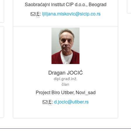
Saobraćajni institut CIP d.o.o., Beograd
E
:
ljiljana.miskovic@sicip.co.rs
Dragan JOCIĆ
dipl.građ.inž.
član
Project Biro Utiber, Novi_sad
E
:
d.jocic@utiber.rs