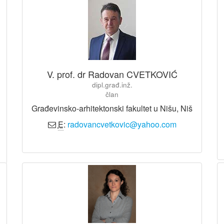
V. prof. dr Radovan CVETKOVIĆ
dipl.građ.inž.
član
Građevinsko-arhitektonski fakultet u Nišu, Niš
E
:
radovancvetkovic@yahoo.com