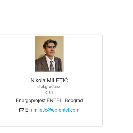
Nikola MILETIĆ
dipl.građ.inž.
član
Energoprojekt ENTEL, Beograd
E
:
nmiletic@ep-entel.com