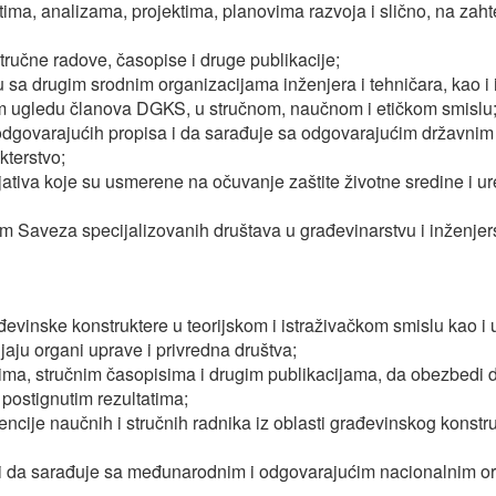
atima, analizama, projektima, planovima razvoja i slično, na za
stručne radove, časopise i druge publikacije;
sa drugim srodnim organizacijama inženjera i tehničara, kao i in
nom ugledu članova DGKS, u stručnom, naučnom i etičkom smislu
govarajućih propisa i da sarađuje sa odgovarajućim državnim 
kterstvo;
ijativa koje su usmerene na očuvanje zaštite životne sredine i ur
om Saveza specijalizovanih društava u građevinarstvu i inženjers
đevinske konstruktere u teorijskom i istraživačkom smislu kao i 
aju organi uprave i privredna društva;
enima, stručnim časopisima i drugim publikacijama, da obezbedi
 postignutim rezultatima;
ncije naučnih i stručnih radnika iz oblasti građevinskog konstru
o i da sarađuje sa međunarodnim i odgovarajućim nacionalnim o