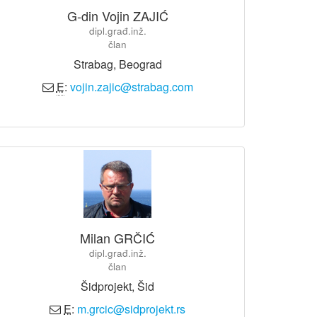
G-din Vojin ZAJIĆ
dipl.građ.inž.
član
Strabag, Beograd
E
:
vojin.zajic@strabag.com
Milan GRČIĆ
dipl.građ.inž.
član
Šidprojekt, Šid
E
:
m.grcic@sidprojekt.rs