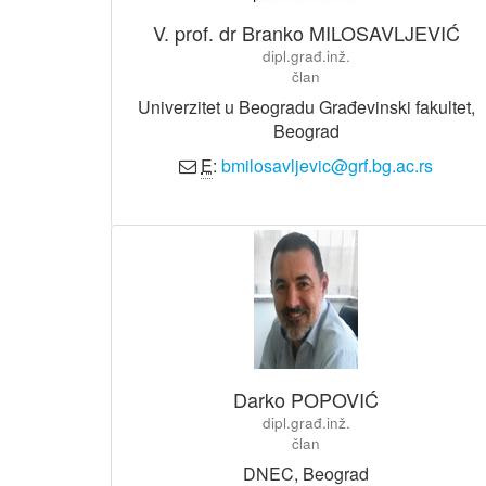
V. prof. dr Branko MILOSAVLJEVIĆ
dipl.građ.inž.
član
Univerzitet u Beogradu Građevinski fakultet,
Beograd
E
:
bmilosavljevic@grf.bg.ac.rs
Darko POPOVIĆ
dipl.građ.inž.
član
DNEC, Beograd