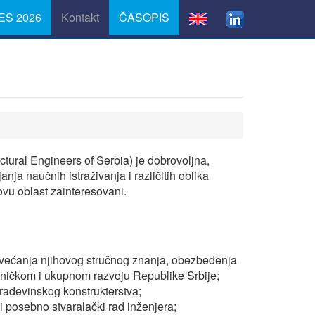
S 2026
Kontakt
ČASOPIS
tural Engineers of Serbia) je dobrovoljna,
ja naučnih istraživanja i različitih oblika
 ovu oblast zainteresovani.
, uvećanja njihovog stručnog znanja, obezbeđenja
hničkom i ukupnom razvoju Republike Srbije;
 građevinskog konstrukterstva;
ći posebno stvaralački rad inženjera;