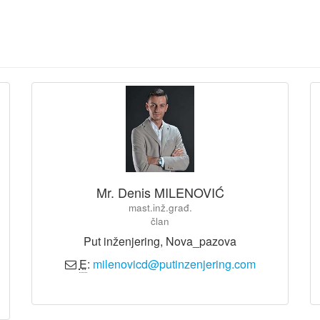
Mr. Denis MILENOVIĆ
mast.inž.građ.
član
Put inženjering, Nova_pazova
E
:
milenovicd@putinzenjering.com