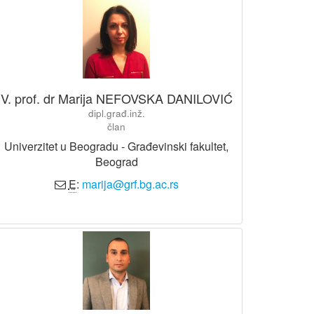
V. prof. dr Marija NEFOVSKA DANILOVIĆ
dipl.građ.inž.
član
Univerzitet u Beogradu - Građevinski fakultet,
Beograd
E
:
marija@grf.bg.ac.rs