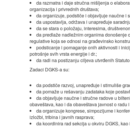
da razmatra i daje stručna mišljenja o elabor
organizacija i privrednih društava;
da organizuje, podstiče i objavljuje naučne i 
da uspostavlja, održava i unapređuje saradnju 
da se stara o položaju, interesima, društve
da predlaže nadležnim organima donošenje od
regulative koja se odnosi na građevinsko konstru
podsticanje i pomaganje onih aktivnosti i inic
potrošnje svih vrsta energije i dr.;
da radi na postizanju ciljeva utvrđenih Statut
Zadaci DGKS-a su:
da podstiče razvoj, unapređuje i stimuliše gra
da pomaže u rešavanju zadataka koje postavlj
da objavljuje naučne i stručne radove u bilt
obaveštava, kao i da obaveštava javnost o radu i
da organizuje kongrese, simpozijume i konfere
izložbi, tribina i javnih rasprava;
da koordinira rad sekcija u okviru DGKS, ka