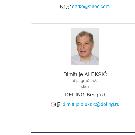
E
:
darko@dnec.com
Dimitrije ALEKSIĆ
dipl.građ.inž.
član
DEL ING, Beograd
E
:
dimitrije.aleksic@deling.rs