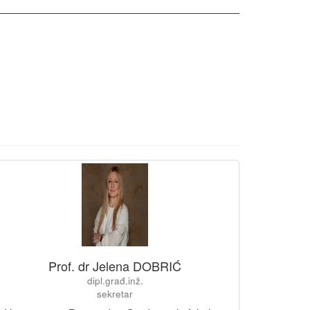
Prof. dr Jelena DOBRIĆ
dipl.građ.inž.
sekretar