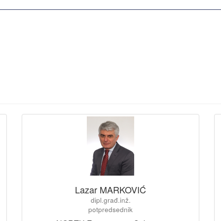
Lazar MARKOVIĆ
dipl.građ.inž.
potpredsednik