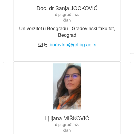
Doc. dr Sanja JOCKOVIĆ
dipl.građ.inž.
član
Univerzitet u Beogradu - Građevinski fakultet,
Beograd
E
:
borovina@grf.bg.ac.rs
Ljiljana MIŠKOVIĆ
dipl.građ.inž.
član