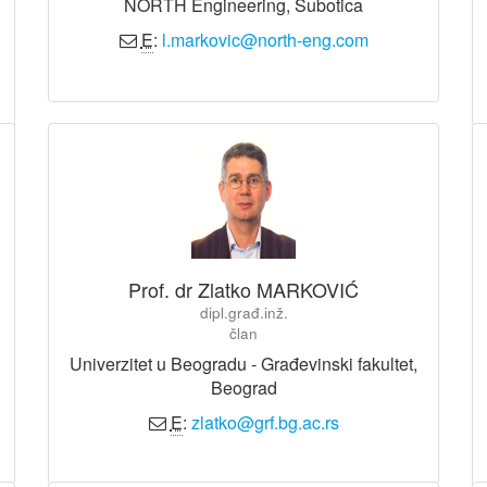
NORTH Engineering, Subotica
E
:
l.markovic@north-eng.com
Prof. dr Zlatko MARKOVIĆ
dipl.građ.inž.
član
Univerzitet u Beogradu - Građevinski fakultet,
Beograd
E
:
zlatko@grf.bg.ac.rs