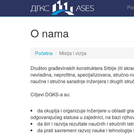
Po
O nama
Početna
Misija i vizija
Društvo građevinskih konstruktera Srbije (ili s
nevladina, neprofitna, specijalizovana, stručno-n
naučne i stručne saradnje inženjera i drugih struč
Ciljevi DGKS-a su:
da okuplja i organizuje inženjere u oblasti g
odgovarajućeg statusa u zajednici, na bazi nji
da širi i razvija rezultate naučnih i stručnih i
da prati savremeni razvoj nauke i tehnologije 