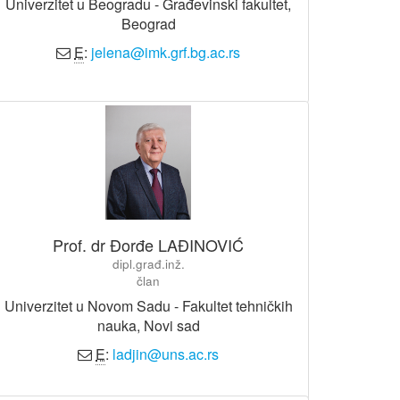
Univerzitet u Beogradu - Građevinski fakultet,
Beograd
E
:
jelena@imk.grf.bg.ac.rs
Prof. dr Đorđe LAĐINOVIĆ
dipl.građ.inž.
član
Univerzitet u Novom Sadu - Fakultet tehničkih
nauka, Novi sad
E
:
ladjin@uns.ac.rs