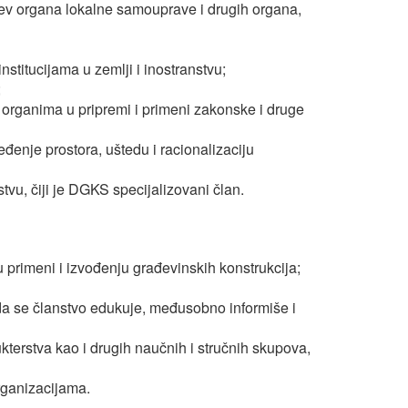
htev organa lokalne samouprave i drugih organa,
stitucijama u zemlji i inostranstvu;
;
organima u pripremi i primeni zakonske i druge
eđenje prostora, uštedu i racionalizaciju
tvu, čiji je DGKS specijalizovani član.
u primeni i izvođenju građevinskih konstrukcija;
 da se članstvo edukuje, međusobno informiše i
kterstva kao i drugih naučnih i stručnih skupova,
rganizacijama.