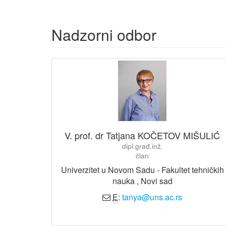
Nadzorni odbor
V. prof. dr Tatjana KOČETOV MIŠULIĆ
dipl.građ.inž.
član
Univerzitet u Novom Sadu - Fakultet tehničkih
nauka , Novi sad
E
:
tanya@uns.ac.rs