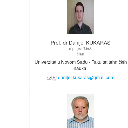
Prof. dr Danijel KUKARAS
dipl.građ.inž.
član
Univerzitet u Novom Sadu - Fakultet tehničkih
nauka,
E
:
danijel.kukaras@gmail.com